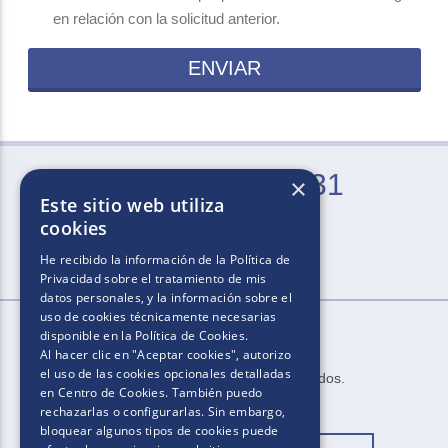
en relación con la solicitud anterior.
ENVIAR
0800-666-2031
×
Este sitio web utiliza
Lun. a Vie. de 9 a 21 hs (excepto feriados)
cookies
He recibido la información de la
Política de
Privacidad
sobre el tratamiento de mis
datos personales, y la información sobre el
uso de cookies técnicamente necesarias
disponible en la
Política de Cookies
.
Al hacer clic en "Aceptar cookies", autorizo
el uso de las cookies opcionales detalladas
2025​.​​ ​Todos los derechos reservados​.​
en Centro de Cookies. También puedo
rechazarlas o configurarlas. Sin embargo,
bloquear algunos tipos de cookies puede