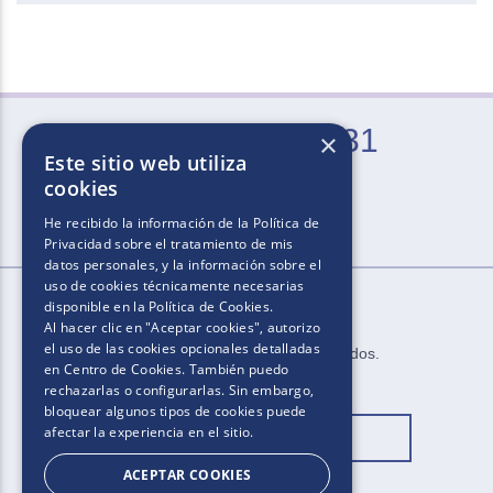
0800-666-2031
×
Este sitio web utiliza
Lun. a Vie. de 9 a 21 hs (excepto feriados)
cookies
He recibido la información de la
Política de
Privacidad
sobre el tratamiento de mis
datos personales, y la información sobre el
uso de cookies técnicamente necesarias
disponible en la
Política de Cookies
.
Al hacer clic en "Aceptar cookies", autorizo
el uso de las cookies opcionales detalladas
2025​.​​ ​Todos los derechos reservados​.​
en Centro de Cookies. También puedo
rechazarlas o configurarlas. Sin embargo,
bloquear algunos tipos de cookies puede
afectar la experiencia en el sitio.
Cambiar ubicación
ACEPTAR COOKIES