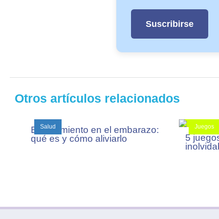
Otros artículos relacionados
Salud
Juegos
Estreñimiento en el embarazo:
5 juego
qué es y cómo aliviarlo
inolvida