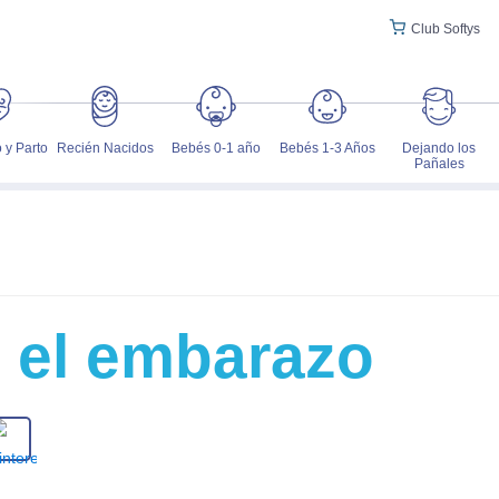
Club Softys
 y Parto
Recién Nacidos
Bebés 0-1 año
Bebés 1-3 Años
Dejando los
Pañales
n el embarazo