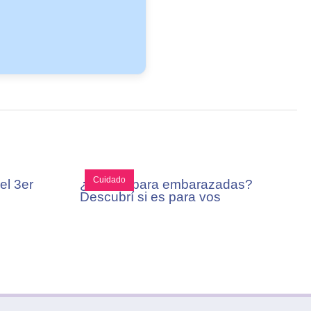
Cuidado
el 3er
¿Pilates para embarazadas?
Descubrí si es para vos