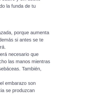
o la funda de tu
razada, porque aumenta
demás si antes se te
rá.
será necesario que
ucho las manos mientras
s sebáceas. También,
e el embarazo son
ncia se produzcan