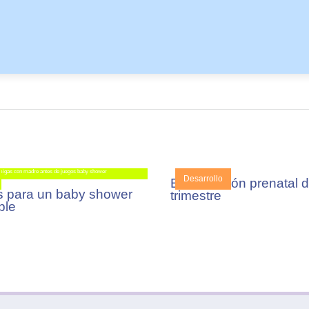
Desarrollo
Estimulación prenatal d
s para un baby shower
trimestre
ble