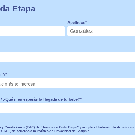
da Etapa
Apellidos
*
ir?
*
/ ¿Qué mes esperás la llegada de tu bebé?
*
 y Condiciones (T&C) de "Juntos en Cada Etapa"
y acepto el tratamiento de mis dat
os T&C, de acuerdo a la
Política de Privacidad de Softys
.
*