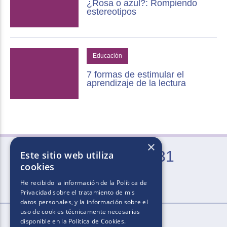
¿Rosa o azul?: Rompiendo
estereotipos
Educación
7 formas de estimular el
aprendizaje de la lectura
×
0800-666-2031
Este sitio web utiliza
cookies
Lun. a Vie. de 9 a 21 hs (excepto feriados)
He recibido la información de la
Política de
Privacidad
sobre el tratamiento de mis
datos personales, y la información sobre el
uso de cookies técnicamente necesarias
disponible en la
Política de Cookies
.