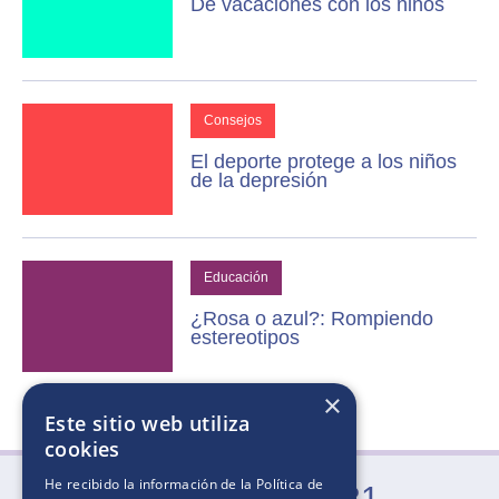
De vacaciones con los niños
Consejos
El deporte protege a los niños
de la depresión
Educación
¿Rosa o azul?: Rompiendo
estereotipos
×
Este sitio web utiliza
cookies
He recibido la información de la
Política de
0800-666-2031