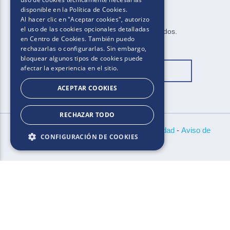
disponible en la
Política de Cookies
.
Al hacer clic en "Aceptar cookies", autorizo
el uso de las cookies opcionales detalladas
2025​.​​ ​Todos los derechos reservados​.​
en Centro de Cookies. También puedo
rechazarlas o configurarlas. Sin embargo,
bloquear algunos tipos de cookies puede
afectar la experiencia en el sitio.
Cambiar ubicación
ACEPTAR COOKIES
RECHAZAR TODO
Bases y Condiciones
-
Políticas de Privacidad
-
Aviso de
CONFIGURACIÓN DE COOKIES
Cookies