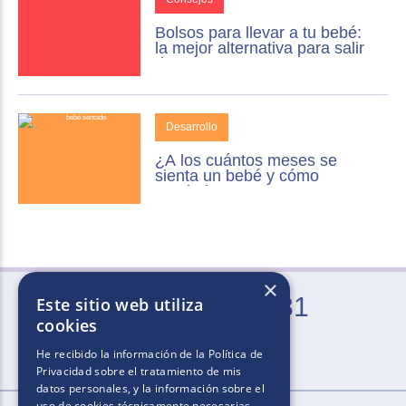
Bolsos para llevar a tu bebé:
la mejor alternativa para salir
de casa
Desarrollo
¿A los cuántos meses se
sienta un bebé y cómo
ayudarlo?
×
0800-666-2031
Este sitio web utiliza
cookies
Lun. a Vie. de 9 a 21 hs (excepto feriados)
He recibido la información de la
Política de
Privacidad
sobre el tratamiento de mis
datos personales, y la información sobre el
uso de cookies técnicamente necesarias