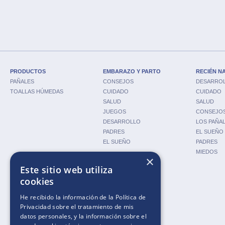
PRODUCTOS
EMBARAZO Y PARTO
RECIÉN N
PAÑALES
CONSEJOS
DESARRO
TOALLAS HÚMEDAS
CUIDADO
CUIDADO
SALUD
SALUD
JUEGOS
CONSEJO
DESARROLLO
LOS PAÑA
PADRES
EL SUEÑO
EL SUEÑO
PADRES
MIEDOS
×
Este sitio web utiliza
cookies
HACIA UN MUNDO NUEVO
HERRAMIENTAS
He recibido la información de la
Política de
CUIDADO
CALCULADORA DE
Privacidad
sobre el tratamiento de mis
EMBARAZO
datos personales, y la información sobre el
CALCULADORA DE