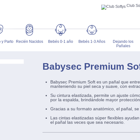
Club So
 y Parto
Recién Nacidos
Bebés 0-1 año
Bebés 1-3 Años
Dejando los
Pañales
Babysec Premium Sof
A ZOOM
Babysec Premium Soft es un pañal que entre
manteniendo su piel seca y suave, con extra
Su cintura elastizada, permite un ajuste cómo
por la espalda, brindándole mayor protección
Gracias a su formato anatómico, el pañal, se
Las cintas elastizadas súper flexibles ayudan 
el pañal las veces que sea necesario.