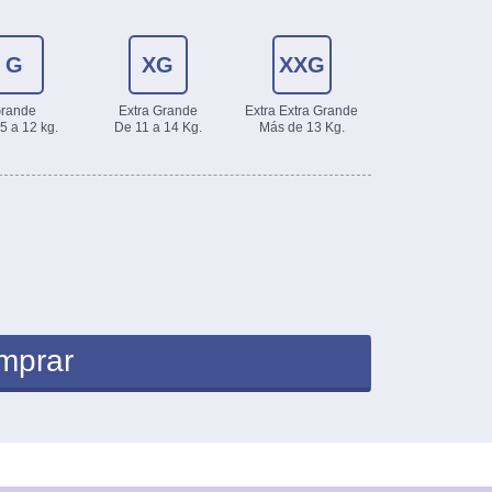
G
XG
XXG
XXXG
rande
Extra Grande
Extra Extra Grande
Extra Extra Extr
5 a 12 kg.
De 11 a 14 Kg.
Más de 13 Kg.
Grande
Más de 18 Kg.
mprar