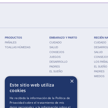
PRODUCTOS
EMBARAZO Y PARTO
RECIÉN N
PAÑALES
CUIDADO
CUIDADO
TOALLAS HÚMEDAS
SALUD
DESARRO
CONSEJOS
SALUD
JUEGOS
CONSEJO
DESARROLLO
LOS PAÑA
PADRES
EL SUEÑO
EL SUEÑO
PADRES
MIEDOS
×
Este sitio web utiliza
cookies
HACIA UN MUNDO NUEVO
HERRAMIENTAS
He recibido la información de la
Política de
CUIDADO
CALCULADORA DE
Privacidad
sobre el tratamiento de mis
EMBARAZO
datos personales, y la información sobre el