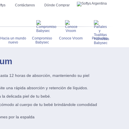
ftys
Contáctanos
Dónde Comprar
Hacia un mundo
Compromiso
Conoce Vroom
Productos
nuevo
Babysec
ium
hasta 12 horas de absorción, manteniendo su piel
e una rápida absorción y retención de líquidos.
la delicada piel de tu bebé.
e cómodo al cuerpo de tu bebé brindándole comodidad
iones por la espalda