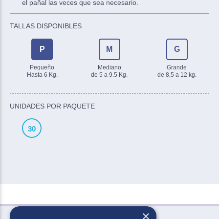
el pañal las veces que sea necesario.
TALLAS DISPONIBLES
P
M
G
Pequeño
Mediano
Grande
Hasta 6 Kg.
de 5 a 9.5 Kg.
de 8,5 a 12 kg.
UNIDADES POR PAQUETE
30
×