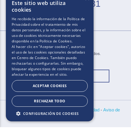
0800-666-2031
Este sitio web utiliza
cookies
Lun. a Vie. de 9 a 21 hs (excepto feriados)
He recibido la información de la
Política de
Privacidad
sobre el tratamiento de mis
datos personales, y la información sobre el
uso de cookies técnicamente necesarias
disponible en la
Política de Cookies
.
Al hacer clic en "Aceptar cookies", autorizo
el uso de las cookies opcionales detalladas
2025​.​​ ​Todos los derechos reservados​.​
en Centro de Cookies. También puedo
rechazarlas o configurarlas. Sin embargo,
bloquear algunos tipos de cookies puede
afectar la experiencia en el sitio.
Cambiar ubicación
ACEPTAR COOKIES
RECHAZAR TODO
Bases y Condiciones
-
Políticas de Privacidad
-
Aviso de
CONFIGURACIÓN DE COOKIES
Cookies