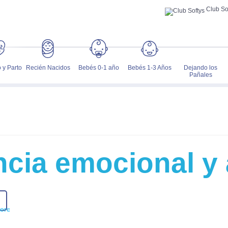
Club So
 y Parto
Recién Nacidos
Bebés 0-1 año
Bebés 1-3 Años
Dejando los
Pañales
encia emocional y