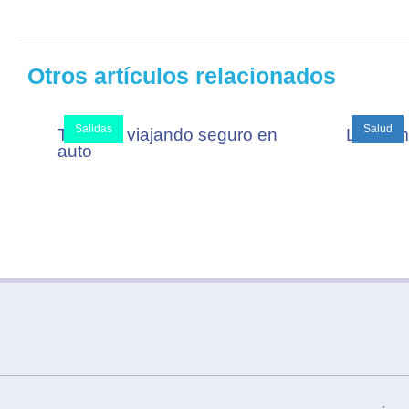
Otros artículos relacionados
Salidas
Salud
Tu bebé viajando seguro en
Los 4 m
auto