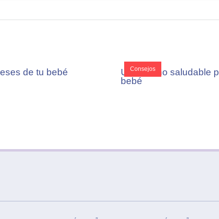
Consejos
eses de tu bebé
Un entorno saludable p
bebé