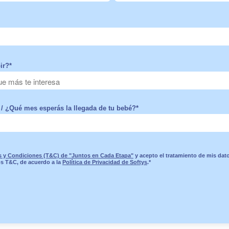
ir?
*
/ ¿Qué mes esperás la llegada de tu bebé?
*
 y Condiciones (T&C) de "Juntos en Cada Etapa"
y acepto el tratamiento de mis dat
os T&C, de acuerdo a la
Política de Privacidad de Softys
.
*