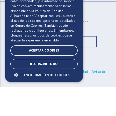
datos personales, y la información sobre el
uso de cookies técnicamente necesarias
disponible en la
Política de Cookies
.
Al hacer clic en "Aceptar cookies", autorizo
el uso de las cookies opcionales detalladas
2025​.​​ ​Todos los derechos reservados​.​
en Centro de Cookies. También puedo
rechazarlas o configurarlas. Sin embargo,
bloquear algunos tipos de cookies puede
afectar la experiencia en el sitio.
Cambiar ubicación
ACEPTAR COOKIES
RECHAZAR TODO
Bases y Condiciones
-
Políticas de Privacidad
-
Aviso de
CONFIGURACIÓN DE COOKIES
Cookies