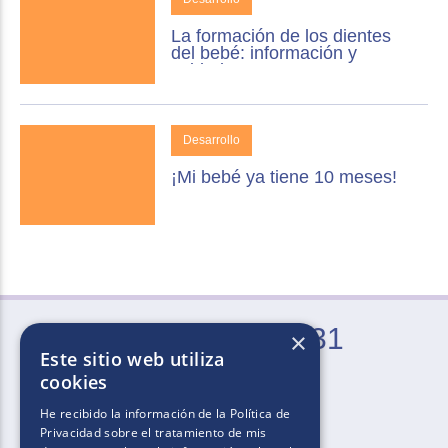
La formación de los dientes
del bebé: información y
cuidados
Desarrollo
¡Mi bebé ya tiene 10 meses!
0800-666-2031
×
Este sitio web utiliza
Lun. a Vie. de 9 a 21 hs (excepto feriados)
cookies
He recibido la información de la
Política de
Privacidad
sobre el tratamiento de mis